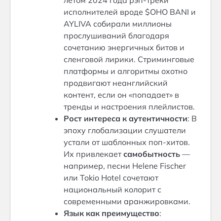
летом 2024 года рэп-треки
исполнителей вроде $OHO BANI и
AYLIVA собирали миллионы
прослушиваний благодаря
сочетанию энергичных битов и
сленговой лирики. Стриминговые
платформы и алгоритмы охотно
продвигают неанглийский
контент, если он «попадает» в
тренды и настроения плейлистов.
Рост интереса к аутентичности
: В
эпоху глобализации слушатели
устали от шаблонных поп-хитов.
Их привлекает
самобытность
—
например, песни Helene Fischer
или Tokio Hotel сочетают
национальный колорит с
современными аранжировками.
Язык как преимущество
: