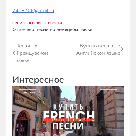
7418706@mail.ru
КУПИТЬ ПЕСНЮ
НОВОСТИ
Отмечено
песни на немецком языке
Навигация
Песни на
Купить песню на
Французском
Английском языке
по
языке
записям
Интересное