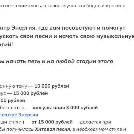
ло не зажималось, а голос звучал свободно и красиво,
.
нтр Энергия, где вам посоветуют и помогут
пускать свои песни и начать свою музыкальну
гий!
 начать петь и на любой стадии этого
данную тему —
10 000 рублей
нус —
15 000 рублей
000 рублей
ь бесплатно —
консультация 3 000 рублей
 центре Энергия
аши стихи ) —
от 15 000 рублей
—
делается при
обы получилась
Хитовая песня
, в
необходимом стиле и