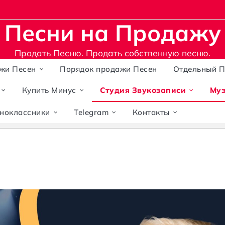
Песни на Продажу
Продать Песню. Продать собственную песню.
жи Песен
Порядок продажи Песен
Отдельный 
Купить Минус
Студия Звукозаписи
Муз
ноклассники
Telegram
Контакты